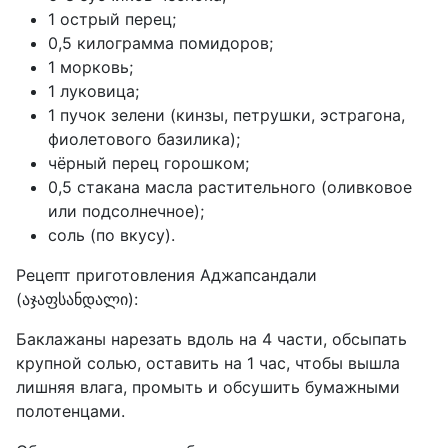
1 острый перец;
0,5 килограмма помидоров;
1 морковь;
1 луковица;
1 пучок зелени (кинзы, петрушки, эстрагона,
фиолетового базилика);
чёрный перец горошком;
0,5 стакана масла растительного (оливковое
или подсолнечное);
соль (по вкусу).
Рецепт приготовления Аджапсандали
(აჯაფსანდალი):
Баклажаны нарезать вдоль на 4 части, обсыпать
крупной солью, оставить на 1 час, чтобы вышла
лишняя влага, промыть и обсушить бумажными
полотенцами.