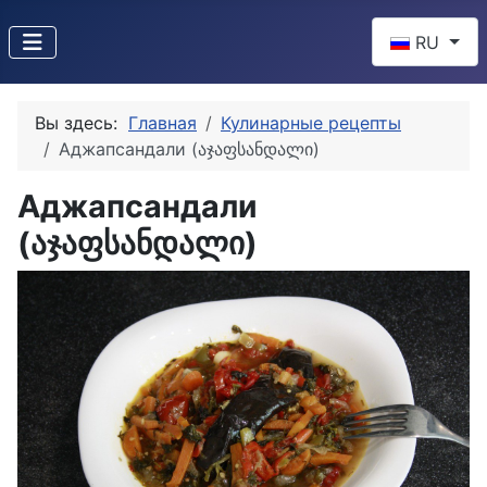
Выберите яз
RU
Вы здесь:
Главная
Кулинарные рецепты
Аджапсандали (აჯაფსანდალი)
Аджапсандали
(აჯაფსანდალი)